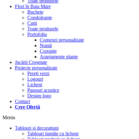
Toate produsele
Flori în Baia Mare
Buchete
Condoleanţe
Cutii
Toate produsele
Portofoliu
Comenzi personalizate
Nuntă
Coroniţe
Aranjamente plante
Jucării Croșetate
Proiecte personalizate
Pereţi verzi
Logouri
Licheni
Panouri acustice
Design logo
Contact
Cere Ofertă
Meniu
Tablouri şi decoraţiuni
Tablouri familie cu licheni