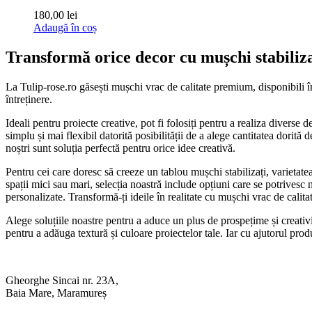
180,00
lei
Adaugă în coș
Transformă orice decor cu mușchi stabilizaț
La Tulip-rose.ro găsești mușchi vrac de calitate premium, disponibili într
întreținere.
Ideali pentru proiecte creative, pot fi folosiți pentru a realiza divers
simplu și mai flexibil datorită posibilității de a alege cantitatea dor
noștri sunt soluția perfectă pentru orice idee creativă.
Pentru cei care doresc să creeze un tablou mușchi stabilizați, varietate
spații mici sau mari, selecția noastră include opțiuni care se potrivesc
personalizate. Transformă-ți ideile în realitate cu mușchi vrac de calit
Alege soluțiile noastre pentru a aduce un plus de prospețime și creativ
pentru a adăuga textură și culoare proiectelor tale. Iar cu ajutorul prod
Gheorghe Sincai nr. 23A,
Baia Mare, Maramureș