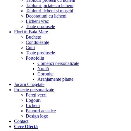
Tablouri profesii cu licheni
Tablouri pictate cu licheni
Tablouri licheni şi muşchi
Decoraţiuni cu licheni
Licheni vrac
Toate produsele
Flori în Baia Mare
Buchete
Condoleanţe
Cutii
Toate produsele
Portofoliu
Comenzi personalizate
Nuntă
Coroniţe
Aranjamente plante
Jucării Croșetate
Proiecte personalizate
Pereţi verzi
Logouri
Licheni
Panouri acustice
Design logo
Contact
Cere Ofertă