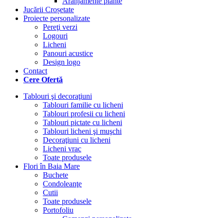
Aranjamente plante
Jucării Croșetate
Proiecte personalizate
Pereţi verzi
Logouri
Licheni
Panouri acustice
Design logo
Contact
Cere Ofertă
Tablouri şi decoraţiuni
Tablouri familie cu licheni
Tablouri profesii cu licheni
Tablouri pictate cu licheni
Tablouri licheni şi muşchi
Decoraţiuni cu licheni
Licheni vrac
Toate produsele
Flori în Baia Mare
Buchete
Condoleanţe
Cutii
Toate produsele
Portofoliu