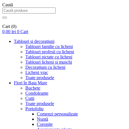
Caută
Cart
(0)
0,00
lei
0
Cart
Tablouri şi decoraţiuni
Tablouri familie cu licheni
Tablouri profesii cu licheni
Tablouri pictate cu licheni
Tablouri licheni şi muşchi
Decoraţiuni cu licheni
Licheni vrac
Toate produsele
Flori în Baia Mare
Buchete
Condoleanţe
Cutii
Toate produsele
Portofoliu
Comenzi personalizate
Nuntă
Coroniţe