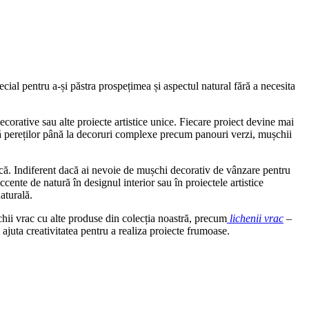
pecial pentru a-și păstra prospețimea și aspectul natural fără a necesita
ecorative sau alte proiecte artistice unice. Fiecare proiect devine mai
nță pereților până la decoruri complexe precum panouri verzi, mușchii
atică. Indiferent dacă ai nevoie de mușchi decorativ de vânzare pentru
ente de natură în designul interior sau în proiectele artistice
aturală.
chii vrac cu alte produse din colecția noastră, precum
lichenii vrac
–
i ajuta creativitatea pentru a realiza proiecte frumoase.