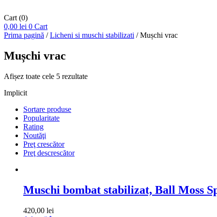
Cart
(0)
0,00
lei
0
Cart
Prima pagină
/
Licheni si muschi stabilizati
/ Mușchi vrac
Mușchi vrac
Afișez toate cele 5 rezultate
Implicit
Sortare produse
Popularitate
Rating
Noutăţi
Preţ crescător
Preţ descrescător
Muschi bombat stabilizat, Ball Moss Sp
420,00
lei