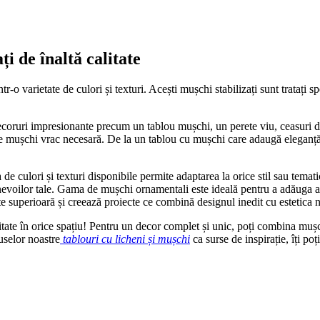
i de înaltă calitate
-o varietate de culori și texturi. Acești mușchi stabilizați sunt tratați s
e decoruri impresionante precum un tablou mușchi, un perete viu, ceasuri d
ită de mușchi vrac necesară. De la un tablou cu mușchi care adaugă elega
a de culori și texturi disponibile permite adaptarea la orice stil sau tem
 nevoilor tale. Gama de mușchi ornamentali este ideală pentru a adăuga acc
ate superioară și creează proiecte ce combină designul inedit cu estetica n
itate în orice spațiu! Pentru un decor complet și unic, poți combina muș
uselor noastre
tablouri cu licheni și mușchi
ca surse de inspirație, îți poț