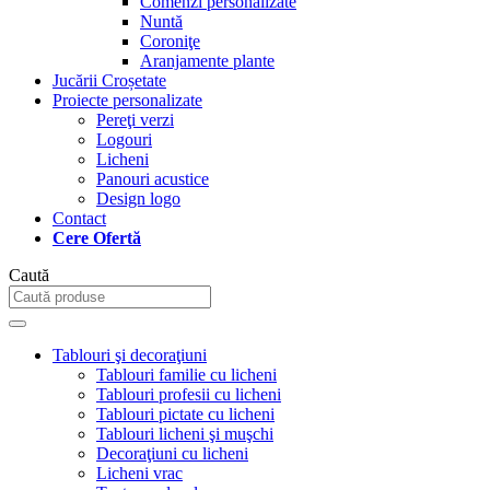
Comenzi personalizate
Nuntă
Coroniţe
Aranjamente plante
Jucării Croșetate
Proiecte personalizate
Pereţi verzi
Logouri
Licheni
Panouri acustice
Design logo
Contact
Cere Ofertă
Caută
Tablouri şi decoraţiuni
Tablouri familie cu licheni
Tablouri profesii cu licheni
Tablouri pictate cu licheni
Tablouri licheni şi muşchi
Decoraţiuni cu licheni
Licheni vrac