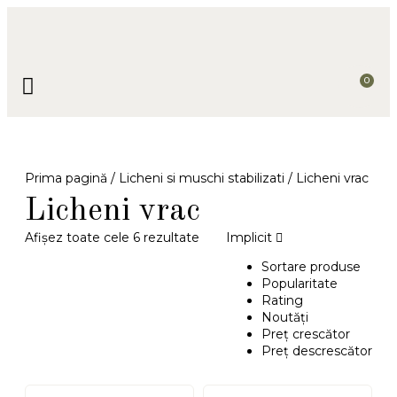
0
TABLOURI ŞI DECORAŢIUNI
FLORI ÎN BAIA MARE
JUCĂRII CROȘETATE
PROIECTE PERSONALIZATE
Prima pagină
/
Licheni si muschi stabilizati
/ Licheni vrac
Licheni vrac
Afișez toate cele 6 rezultate
Implicit
Sortare produse
Popularitate
Rating
Noutăţi
Preţ crescător
Preţ descrescător