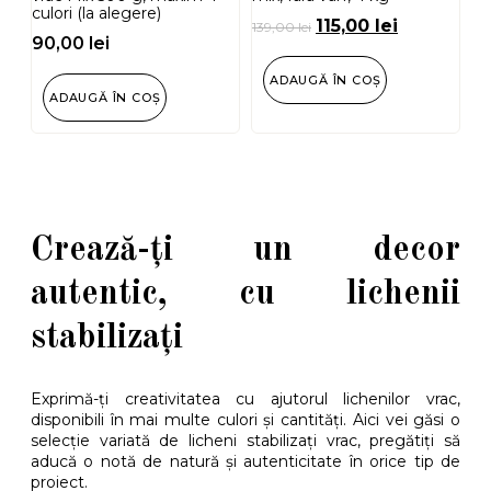
culori (la alegere)
115,00
lei
139,00
lei
90,00
lei
ADAUGĂ ÎN COȘ
ADAUGĂ ÎN COȘ
Crează-ți un decor
autentic, cu lichenii
stabilizați
Exprimă-ți creativitatea cu ajutorul lichenilor vrac,
disponibili în mai multe culori și cantități. Aici vei găsi o
selecție variată de licheni stabilizați vrac, pregătiți să
aducă o notă de natură și autenticitate în orice tip de
proiect.