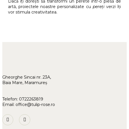
Dacă îți dorești să transformi un perete într-o piesă de
artă, proiectele noastre personalizate cu
pereți verzi
îți
vor stimula creativitatea.
Gheorghe Sincai nr. 23A,
Baia Mare, Maramureș
Telefon:
0722263819
Email:
office@tulip-rose.ro