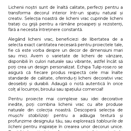
Lichenii noștri sunt de înaltă calitate, perfecți pentru a
transforma decorul interior într-un spațiu natural și
creativ. Selecția noastră de licheni vrac cuprinde licheni
tratați cu grijă pentru a rămâne proaspeți și rezistenți,
fără a necesita întreținere constantă.
Alegând licheni vrac, beneficiezi de libertatea de a
selecta exact cantitatea necesară pentru proiectele tale,
fie că este vorba despre un decor de dimensiuni mari
sau mici. Avem o varietate de licheni de vânzare,
disponibili în culori naturale sau vibrante, astfel încât să
poți crea un design personalizat. Echipa Tulip-rose.ro se
asigură că fiecare produs respectă cele mai înalte
standarde de calitate, oferindu-ți licheni decorativi vrac
deosebiți și durabili. Adaugă o notă autentică în orice
colț al locuinței, biroului sau spațiului comercial!
Pentru proiecte mai complexe sau idei decorative
inedite, poți combina lichenii vrac cu alte produse
naturale din colecția noastră. Descoperă selecția de
mușchi stabilizați
pentru a adăuga textură și
profunzime designului tău, sau explorează
tablourile de
licheni
pentru inspirație în crearea unor decoruri unice.