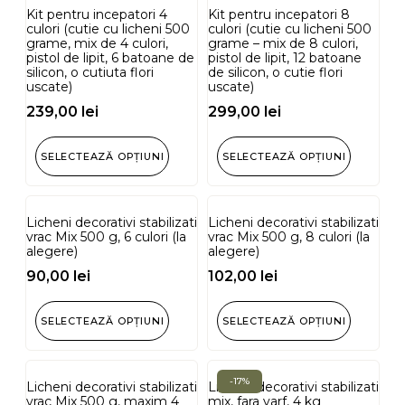
Kit pentru incepatori 4
Kit pentru incepatori 8
culori (cutie cu licheni 500
culori (cutie cu licheni 500
grame, mix de 4 culori,
grame – mix de 8 culori,
pistol de lipit, 6 batoane de
pistol de lipit, 12 batoane
silicon, o cutiuta flori
de silicon, o cutie flori
uscate)
uscate)
239,00
lei
299,00
lei
SELECTEAZĂ OPŢIUNI
SELECTEAZĂ OPŢIUNI
Licheni decorativi stabilizati
Licheni decorativi stabilizati
vrac Mix 500 g, 6 culori (la
vrac Mix 500 g, 8 culori (la
alegere)
alegere)
90,00
lei
102,00
lei
SELECTEAZĂ OPŢIUNI
SELECTEAZĂ OPŢIUNI
-17%
Licheni decorativi stabilizati
Licheni decorativi stabilizati
vrac Mix 500 g, maxim 4
mix, fara varf, 4 kg