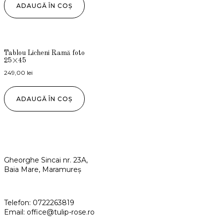
ADAUGĂ ÎN COȘ
Tablou Licheni Ramă foto
25×45
249,00
lei
ADAUGĂ ÎN COȘ
Gheorghe Sincai nr. 23A,
Baia Mare, Maramureș
Telefon:
0722263819
Email:
office@tulip-rose.ro