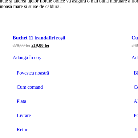
rate și tăierea tijelor florale oblice va asigura o mai bună hidratare a flo
uminoasă mare și surse de căldură.
Buchet 11 trandafiri roşii
Cut
279,00
lei
219,00
lei
24
Adaugă în coș
Ad
Povestea noastră
B
Cum comand
C
Plata
A
Livrare
Po
Retur
Te