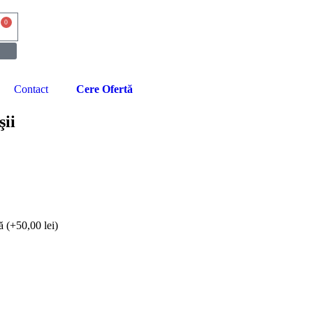
0
Contact
Cere Ofertă
şii
ă (+
50,00
lei
)