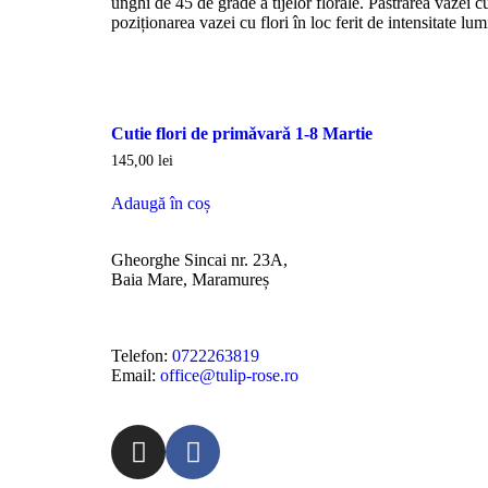
unghi de 45 de grade a tijelor florale. Păstrarea vazei cu
poziționarea vazei cu flori în loc ferit de intensitate l
Cutie flori de primǎvarǎ 1-8 Martie
145,00
lei
Adaugă în coș
Gheorghe Sincai nr. 23A,
Baia Mare, Maramureș
Telefon:
0722263819
Email:
office@tulip-rose.ro