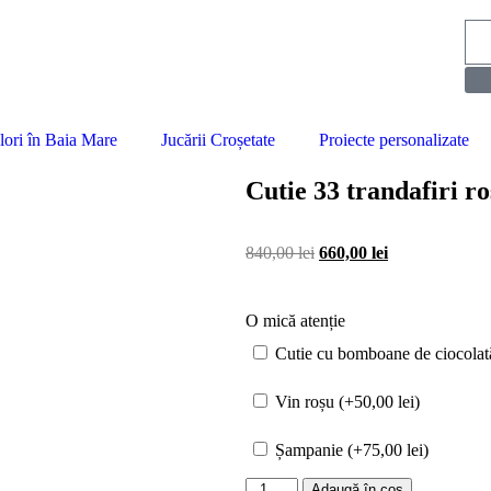
lori în Baia Mare
Jucării Croșetate
Proiecte personalizate
Cutie 33 trandafiri ro
840,00
lei
660,00
lei
O mică atenție
Cutie cu bomboane de ciocolat
Vin roșu (+
50,00
lei
)
Șampanie (+
75,00
lei
)
Adaugă în coș