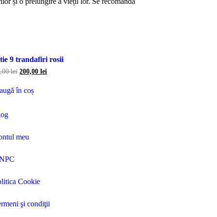
rilor și o prelungire a vieții lor. Se recomandă
ie 9 trandafiri rosii
0,00
lei
200,00
lei
augă în coș
log
ontul meu
NPC
litica Cookie
rmeni şi condiţii