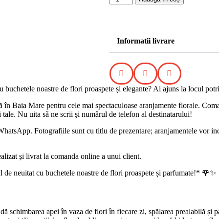
Informatii livrare
 buchetele noastre de flori proaspete și elegante? Ai ajuns la locul potri
tuită în Baia Mare pentru cele mai spectaculoase aranjamente florale.
i tale. Nu uita sǎ ne scrii şi numǎrul de telefon al destinatarului!
hatsApp. Fotografiile sunt cu titlu de prezentare; aranjamentele vor inc
alizat şi livrat la comanda online a unui client.
l de neuitat cu buchetele noastre de flori proaspete și parfumate!* 🌹✨
ă schimbarea apei în vaza de flori în fiecare zi, spălarea prealabilă și p