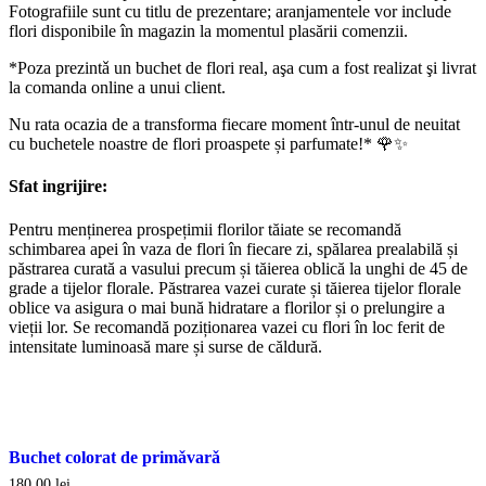
Fotografiile sunt cu titlu de prezentare; aranjamentele vor include
flori disponibile în magazin la momentul plasării comenzii.
*Poza prezintǎ un buchet de flori real, aşa cum a fost realizat şi livrat
la comanda online a unui client.
Nu rata ocazia de a transforma fiecare moment într-unul de neuitat
cu buchetele noastre de flori proaspete și parfumate!* 🌹✨
Sfat ingrijire:
Pentru menținerea prospețimii florilor tăiate se recomandă
schimbarea apei în vaza de flori în fiecare zi, spălarea prealabilă și
păstrarea curată a vasului precum și tăierea oblică la unghi de 45 de
grade a tijelor florale. Păstrarea vazei curate și tăierea tijelor florale
oblice va asigura o mai bună hidratare a florilor și o prelungire a
vieții lor. Se recomandă poziționarea vazei cu flori în loc ferit de
intensitate luminoasă mare și surse de căldură.
Buchet colorat de primǎvarǎ
180,00
lei