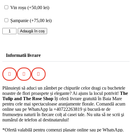
Vin roșu (+
50,00
lei
)
Șampanie (+
75,00
lei
)
Adaugă în coș
Informatii livrare
Plănuiești să aduci un zâmbet pe chipurile celor dragi cu buchetele
noastre de flori proaspete și elegante? Ai ajuns la locul potrivit!
The
Tulip and The Rose Shop
îți oferă livrare gratuită în Baia Mare
pentru cele mai spectaculoase aranjamente florale. Comandă acum
online sau pe WhatsApp la +40722263819 și bucură-te de
frumusețea naturii în fiecare colț al casei tale. Nu uita sǎ ne scrii şi
numǎrul de telefon al destinatarului!
*Ofertă valabilă pentru comenzi plasate online sau pe WhatsApp.