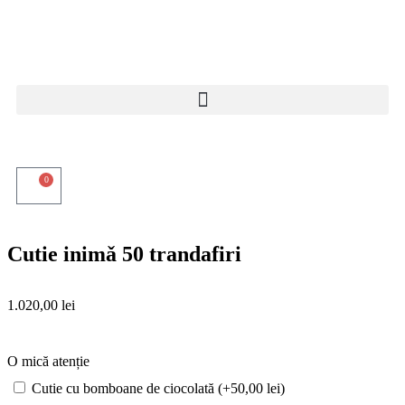
0
Cutie inimǎ 50 trandafiri
1.020,00
lei
O mică atenție
Cutie cu bomboane de ciocolată (+
50,00
lei
)