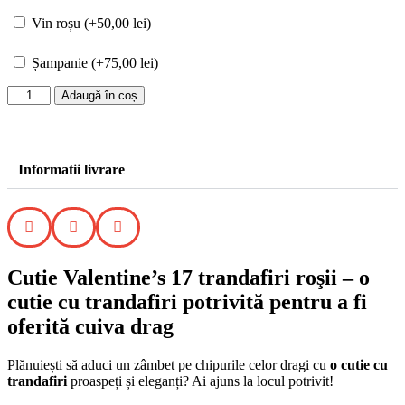
Vin roșu (+
50,00
lei
)
Șampanie (+
75,00
lei
)
Adaugă în coș
Informatii livrare
Cutie Valentine’s 17 trandafiri roşii – o
cutie cu trandafiri potrivită pentru a fi
oferită cuiva drag
Plănuiești să aduci un zâmbet pe chipurile celor dragi cu
o cutie cu
trandafiri
proaspeți și eleganți? Ai ajuns la locul potrivit!