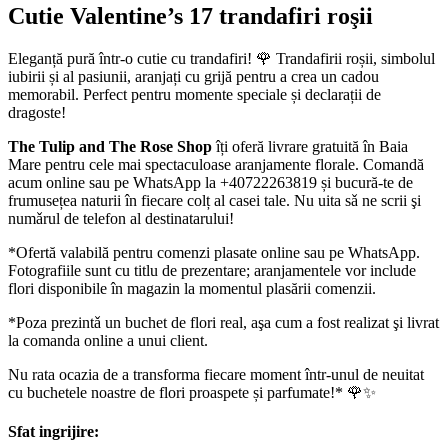
Cutie Valentine’s 17 trandafiri roşii
Eleganță pură într-o cutie cu trandafiri! 🌹 Trandafirii roșii, simbolul
iubirii și al pasiunii, aranjați cu grijă pentru a crea un cadou
memorabil. Perfect pentru momente speciale și declarații de
dragoste!
The Tulip and The Rose Shop
îți oferă livrare gratuită în Baia
Mare pentru cele mai spectaculoase aranjamente florale. Comandă
acum online sau pe WhatsApp la +40722263819 și bucură-te de
frumusețea naturii în fiecare colț al casei tale. Nu uita sǎ ne scrii şi
numǎrul de telefon al destinatarului!
*Ofertă valabilă pentru comenzi plasate online sau pe WhatsApp.
Fotografiile sunt cu titlu de prezentare; aranjamentele vor include
flori disponibile în magazin la momentul plasării comenzii.
*Poza prezintǎ un buchet de flori real, aşa cum a fost realizat şi livrat
la comanda online a unui client.
Nu rata ocazia de a transforma fiecare moment într-unul de neuitat
cu buchetele noastre de flori proaspete și parfumate!* 🌹✨
Sfat ingrijire: