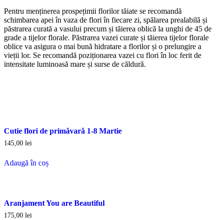
Pentru menținerea prospețimii florilor tăiate se recomandă
schimbarea apei în vaza de flori în fiecare zi, spălarea prealabilă și
păstrarea curată a vasului precum și tăierea oblică la unghi de 45 de
grade a tijelor florale. Păstrarea vazei curate și tăierea tijelor florale
oblice va asigura o mai bună hidratare a florilor și o prelungire a
vieții lor. Se recomandă poziționarea vazei cu flori în loc ferit de
intensitate luminoasă mare și surse de căldură.
Cutie flori de primǎvarǎ 1-8 Martie
145,00
lei
Adaugă în coș
Aranjament You are Beautiful
175,00
lei