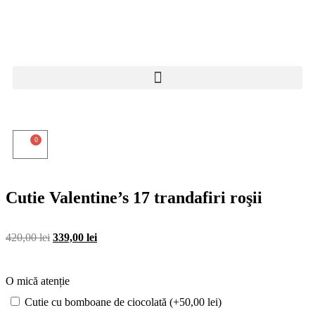
0
Cutie Valentine’s 17 trandafiri roşii
420,00
lei
339,00
lei
O mică atenție
Cutie cu bomboane de ciocolată (+
50,00
lei
)