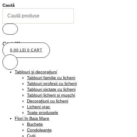
Caută
Cart
(0)
0,00
LEI
0
CART
Tablouri şi decoraţiuni
Tablouri familie cu licheni
Tablouri profesii cu licheni
Tablouri pictate cu licheni
Tablouri licheni şi muşchi
Decoraţiuni cu licheni
Licheni vrac
Toate produsele
Flori în Baia Mare
Buchete
Condoleanţe
Cutii