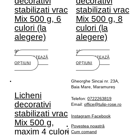
decorativi
decorativi
stabilizati vrac
stabilizati vrac
Mix 500 g, 6
Mix 500 g, 8
culori (la
culori (la
alegere)
alegere)
90,00
lei
102,00
lei
SELECTEAZĂ
SELECTEAZĂ
OPŢIUNI
OPŢIUNI
Gheorghe Sincai nr. 23A,
Baia Mare, Maramureș
Licheni
Telefon:
0722263819
decorativi
Email:
office@tulip-rose.ro
stabilizati vrac
Instagram
Facebook
Mix 500 g,
Povestea noastră
maxim 4 culori
Cum comand