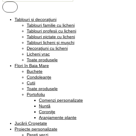
Tablouri şi decoraţiuni
Tablouri familie cu licheni
Tablouri profesii cu licheni
Tablouri pictate cu licheni
Tablouri licheni şi muşchi
Decoraţiuni cu licheni
Licheni vrac
Toate produsele
Flori în Baia Mare
Buchete
Condoleanţe
Cutii
Toate produsele
Portofoliu
Comenzi personalizate
Nuntă
Coroniţe
Aranjamente plante
Jucării Croșetate
Proiecte personalizate
Pereţi verzi