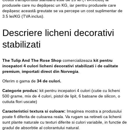
silicon,
produsele care nu depășesc un KG, iar pentru produsele care
o
depășesc această greutate se va percepe un cost suplimentar de
cutiuta
3.5 lei/KG (TVA inclus).
flori
uscate)
Descriere licheni decorativi
stabilizati
The Tulip And The Rose Shop
comercializeaza
kit pentru
incepatori 4 culori
licheni decorativi stabilizati i de calitate
premium
,
importati direct din Norvegia
.
Oferim o gama de
34 de culori.
Categorie produs:
kit pentru incepatori 4 culori (cutie cu licheni
500 grame, mix de 4 culori, pistol de lipit, 6 batoane de silicon, o
cutiuta flori uscate)
Caracteristici textura si culoare:
Imaginea mostra a produsului
poate fi diferita de culoarea reala. Va rugam sa retineti ca lichenii
sunt plante naturale cu texturi diferite si culori variabile, in functie de
gradul de absorbtie al colorantului natural.