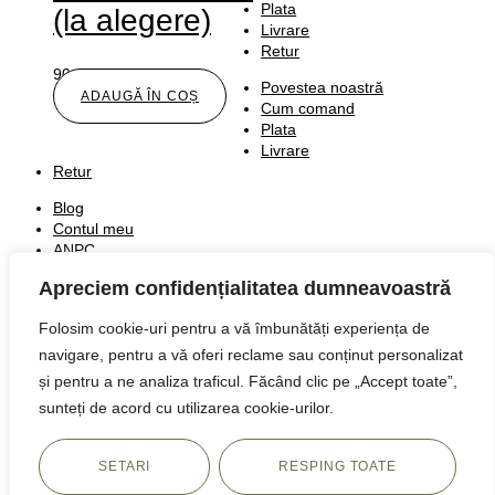
Plata
(la alegere)
Livrare
Retur
90,00
lei
Povestea noastră
ADAUGĂ ÎN COȘ
Cum comand
Plata
Livrare
Retur
Blog
Contul meu
ANPC
Politica Cookie
Apreciem confidențialitatea dumneavoastră
Termeni şi condiţii
Politica de confidentialitate
Folosim cookie-uri pentru a vă îmbunătăți experiența de
Blog
navigare, pentru a vă oferi reclame sau conținut personalizat
Contul meu
și pentru a ne analiza traficul. Făcând clic pe „Accept toate”,
ANPC
sunteți de acord cu utilizarea cookie-urilor.
Politica Cookie
Termeni şi condiţii
Politica de confidentialitate
SETARI
RESPING TOATE
© 2023 The Tulip and The Rose Shop. Built with ❤️ by
Harpoon