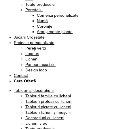
Toate produsele
Portofoliu
Comenzi personalizate
Nuntă
Coroniţe
Aranjamente plante
Jucării Croșetate
Proiecte personalizate
Pereţi verzi
Logouri
Licheni
Panouri acustice
Design logo
Contact
Cere Ofertă
Tablouri şi decoraţiuni
Tablouri familie cu licheni
Tablouri profesii cu licheni
Tablouri pictate cu licheni
Tablouri licheni şi muşchi
Decoraţiuni cu licheni
Licheni vrac
Toate produsele