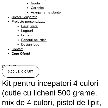
Nuntă
Coroniţe
Aranjamente plante
Jucării Croșetate
Proiecte personalizate
Pereţi verzi
Logouri
Licheni
Panouri acustice
Design logo
Contact
Cere Ofertă
Cart
(0)
0,00
LEI
0
CART
Kit pentru incepatori 4 culori
(cutie cu licheni 500 grame,
mix de 4 culori, pistol de lipit,