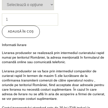
Cantitate
Kit
pentru
incepatori
ADAUGĂ ÎN COȘ
4
culori
(cutie
Informatii livrare
cu
licheni
Livrarea produselor se realizează prin intermediul curieratului rapid
500
numai pe teritoriul României, la adresa menționată în formularul de
grame,
comandă online sau comunicată telefonic.
mix
de
Livrarea produselor se va face prin intermediul companiilor de
4
curierat rapid în termen de maxim 5 zile lucrătoare de la
culori,
confirmarea transmiterii comenzii de către operatorul nostru ,
pistol
oriunde pe teritoriul României, fiind acceptate doar adresele pentru
de
care livrarea nu necesită costuri suplimentare. În cazul în care
lipit,
adresa de livrare nu se află în aria de acoperire a firmei de curierat,
6
se vor percepe costuri suplimentare.
batoane
de
Costul transportului standard este de 20 lei (TVA inclus) la