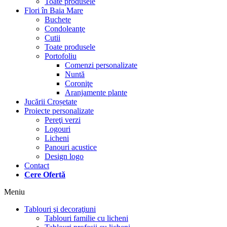
Toate produsele
Flori în Baia Mare
Buchete
Condoleanţe
Cutii
Toate produsele
Portofoliu
Comenzi personalizate
Nuntă
Coroniţe
Aranjamente plante
Jucării Croșetate
Proiecte personalizate
Pereţi verzi
Logouri
Licheni
Panouri acustice
Design logo
Contact
Cere Ofertă
Meniu
Tablouri şi decoraţiuni
Tablouri familie cu licheni