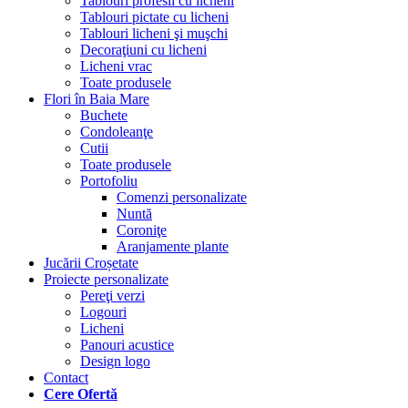
Tablouri profesii cu licheni
Tablouri pictate cu licheni
Tablouri licheni şi muşchi
Decoraţiuni cu licheni
Licheni vrac
Toate produsele
Flori în Baia Mare
Buchete
Condoleanţe
Cutii
Toate produsele
Portofoliu
Comenzi personalizate
Nuntă
Coroniţe
Aranjamente plante
Jucării Croșetate
Proiecte personalizate
Pereţi verzi
Logouri
Licheni
Panouri acustice
Design logo
Contact
Cere Ofertă