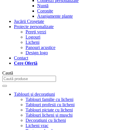
Comenzi personalizate
Nuntă
Coroniţe
Aranjamente plante
Jucării Croșetate
Proiecte personalizate
Pereţi verzi
Logouri
Licheni
Panouri acustice
Design logo
Contact
Cere Ofertă
Caută
Tablouri şi decoraţiuni
Tablouri familie cu licheni
Tablouri profesii cu licheni
Tablouri pictate cu licheni
Tablouri licheni şi muşchi
Decoraţiuni cu licheni
Licheni vrac