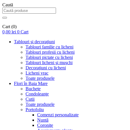
Caută
Cart
(0)
0,00
lei
0
Cart
Tablouri şi decoraţiuni
Tablouri familie cu licheni
Tablouri profesii cu licheni
Tablouri pictate cu licheni
Tablouri licheni şi muşchi
Decoraţiuni cu licheni
Licheni vrac
Toate produsele
Flori în Baia Mare
Buchete
Condoleanţe
Cutii
Toate produsele
Portofoliu
Comenzi personalizate
Nuntă
Coroniţe