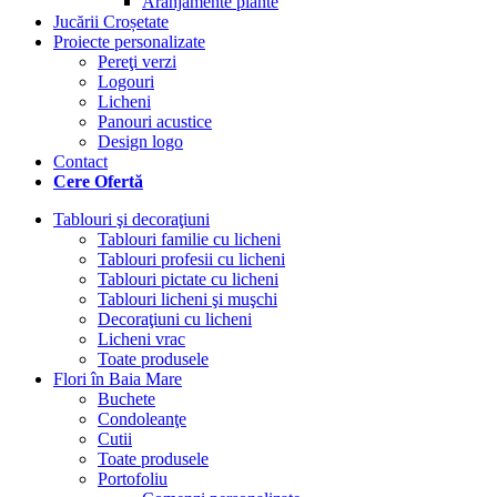
Aranjamente plante
Jucării Croșetate
Proiecte personalizate
Pereţi verzi
Logouri
Licheni
Panouri acustice
Design logo
Contact
Cere Ofertă
Tablouri şi decoraţiuni
Tablouri familie cu licheni
Tablouri profesii cu licheni
Tablouri pictate cu licheni
Tablouri licheni şi muşchi
Decoraţiuni cu licheni
Licheni vrac
Toate produsele
Flori în Baia Mare
Buchete
Condoleanţe
Cutii
Toate produsele
Portofoliu