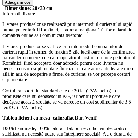
Tablou
Adaugă în coș
licheni
Dimensiune: 20×30 cm
Bun
Informatii livrare
Venit!
Livrarea produselor se realizează prin intermediul curieratului rapid
numai pe teritoriul României, la adresa menționată în formularul de
comandă online sau comunicată telefonic.
Livrarea produselor se va face prin intermediul companiilor de
curierat rapid în termen de maxim 5 zile lucrătoare de la confirmarea
transmiterii comenzii de către operatorul nostru , oriunde pe teritoriul
României, fiind acceptate doar adresele pentru care livrarea nu
necesită costuri suplimentare. În cazul în care adresa de livrare nu se
află în aria de acoperire a firmei de curierat, se vor percepe costuri
suplimentare.
Costul transportului standard este de 20 lei (TVA inclus) la
produsele care nu depășesc un KG, iar pentru produsele care
depășesc această greutate se va percepe un cost suplimentar de 3.5
lei/KG (TVA inclus).
Tablou licheni cu mesaj caligrafiat Bun Venit!
100% handmade, 100% natural. Tablourile cu licheni decorativi
stabilizati nu necesită udare sau întreținere specială. Au o durata de