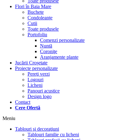
Toate produsele
Flori în Baia Mare
Buchete
Condoleanţe
Cutii
Toate produsele
Portofoliu
Comenzi personalizate
Nuntă
Coroniţe
Aranjamente plante
Jucării Croșetate
Proiecte personalizate
Pereţi verzi
Logouri
Licheni
Panouri acustice
Design logo
Contact
Cere Ofertă
Meniu
Tablouri şi decoraţiuni
Tablouri familie cu licheni