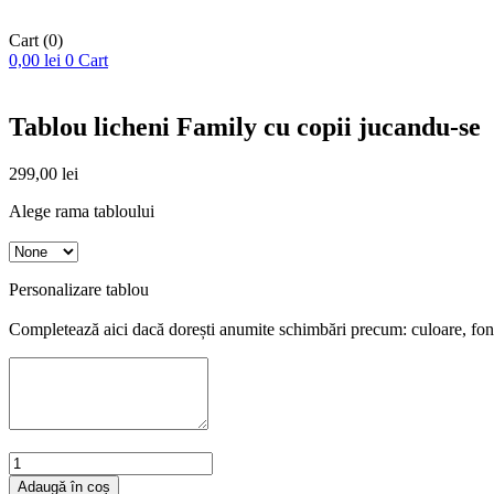
Cart
(0)
0,00
lei
0
Cart
Tablou licheni Family cu copii jucandu-se
299,00
lei
Alege rama tabloului
Personalizare tablou
Completează aici dacă dorești anumite schimbări precum: culoare, font
Cantitate
Tablou
Adaugă în coș