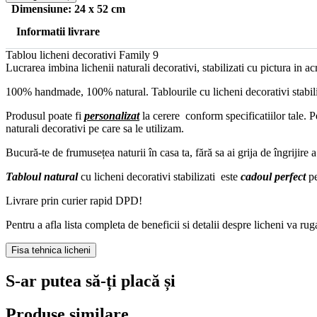
licheni
Dimensiune: 24 x 52 cm
Family
cu
Informatii livrare
copii
jucandu-
Tablou licheni decorativi Family 9 ‍ ‍
se
Lucrarea imbina lichenii naturali decorativi, stabilizati cu pictura in acr
100% handmade, 100% natural. Tablourile cu licheni decorativi stabiliz
Produsul poate fi
personalizat
la cerere conform specificatiilor tale. P
naturali decorativi pe care sa le utilizam.
Bucură-te de frumusețea naturii în casa ta, fără sa ai grija de îngrijire a
Tabloul natural
cu licheni decorativi stabilizati este
cadoul perfect
p
Livrare prin curier rapid DPD!
Pentru a afla lista completa de beneficii si detalii despre licheni va r
Fisa tehnica licheni
S-ar putea să-ți placă și
Produse similare