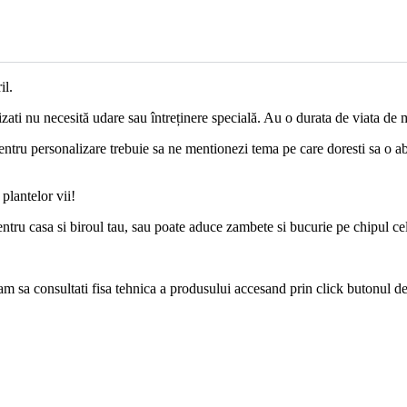
il.
ati nu necesită udare sau întreținere specială. Au o durata de viata de 
entru personalizare trebuie sa ne mentionezi tema pe care doresti sa o abo
 plantelor vii!
entru casa si biroul tau, sau poate aduce zambete si bucurie pe chipul cel
ugam sa consultati fisa tehnica a produsului accesand prin click butonul de