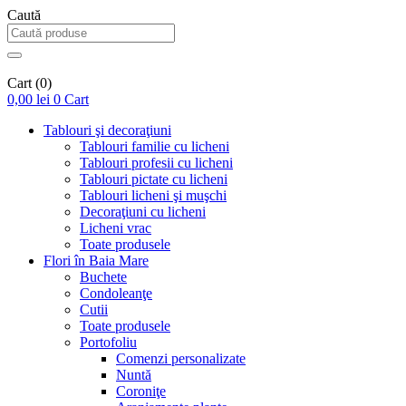
Caută
Cart
(0)
0,00
lei
0
Cart
Tablouri şi decoraţiuni
Tablouri familie cu licheni
Tablouri profesii cu licheni
Tablouri pictate cu licheni
Tablouri licheni şi muşchi
Decoraţiuni cu licheni
Licheni vrac
Toate produsele
Flori în Baia Mare
Buchete
Condoleanţe
Cutii
Toate produsele
Portofoliu
Comenzi personalizate
Nuntă
Coroniţe