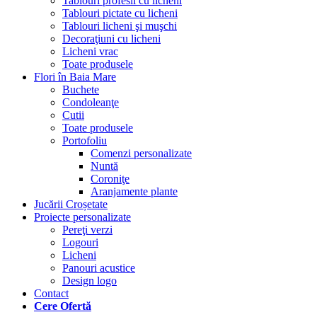
Tablouri profesii cu licheni
Tablouri pictate cu licheni
Tablouri licheni şi muşchi
Decoraţiuni cu licheni
Licheni vrac
Toate produsele
Flori în Baia Mare
Buchete
Condoleanţe
Cutii
Toate produsele
Portofoliu
Comenzi personalizate
Nuntă
Coroniţe
Aranjamente plante
Jucării Croșetate
Proiecte personalizate
Pereţi verzi
Logouri
Licheni
Panouri acustice
Design logo
Contact
Cere Ofertă