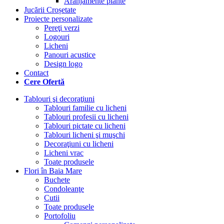
Aranjamente plante
Jucării Croșetate
Proiecte personalizate
Pereţi verzi
Logouri
Licheni
Panouri acustice
Design logo
Contact
Cere Ofertă
Tablouri şi decoraţiuni
Tablouri familie cu licheni
Tablouri profesii cu licheni
Tablouri pictate cu licheni
Tablouri licheni şi muşchi
Decoraţiuni cu licheni
Licheni vrac
Toate produsele
Flori în Baia Mare
Buchete
Condoleanţe
Cutii
Toate produsele
Portofoliu