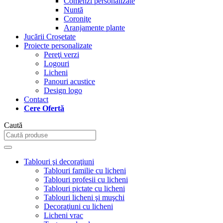
Comenzi personalizate
Nuntă
Coroniţe
Aranjamente plante
Jucării Croșetate
Proiecte personalizate
Pereţi verzi
Logouri
Licheni
Panouri acustice
Design logo
Contact
Cere Ofertă
Caută
Tablouri şi decoraţiuni
Tablouri familie cu licheni
Tablouri profesii cu licheni
Tablouri pictate cu licheni
Tablouri licheni şi muşchi
Decoraţiuni cu licheni
Licheni vrac