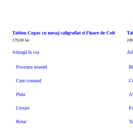
Tablou Copac cu mesaj caligrafiat si Floare de Colt
Ta
179,00
lei
24
Adaugă în coș
Ad
Povestea noastră
B
Cum comand
C
Plata
A
Livrare
Po
Retur
Te