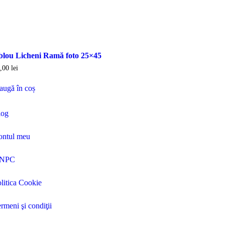
blou Licheni Ramă foto 25×45
9,00
lei
augă în coș
log
ontul meu
NPC
litica Cookie
rmeni şi condiţii