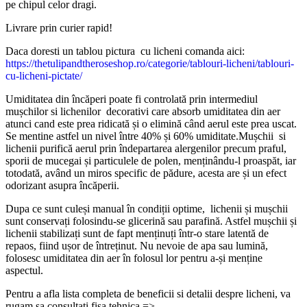
pe chipul celor dragi.
Livrare prin curier rapid!
Daca doresti un tablou pictura cu licheni comanda aici:
https://thetulipandtheroseshop.ro/categorie/tablouri-licheni/tablouri-
cu-licheni-pictate/
Umiditatea din încăperi poate fi controlată prin intermediul
mușchilor si lichenilor decorativi care absorb umiditatea din aer
atunci cand este prea ridicată și o elimină când aerul este prea uscat.
Se mentine astfel un nivel între 40% și 60% umiditate.Mușchii si
lichenii purifică aerul prin îndepartarea alergenilor precum praful,
sporii de mucegai și particulele de polen, menținându-l proaspăt, iar
totodată, având un miros specific de pădure, acesta are și un efect
odorizant asupra încăperii.
Dupa ce sunt culeși manual în condiții optime, lichenii și mușchii
sunt conservați folosindu-se glicerină sau parafină. Astfel mușchii și
lichenii stabilizați sunt de fapt menținuți într-o stare latentă de
repaos, fiind ușor de întreținut. Nu nevoie de apa sau lumină,
folosesc umiditatea din aer în folosul lor pentru a-și menține
aspectul.
Pentru a afla lista completa de beneficii si detalii despre licheni, va
rugam sa consultati fisa tehnica =>