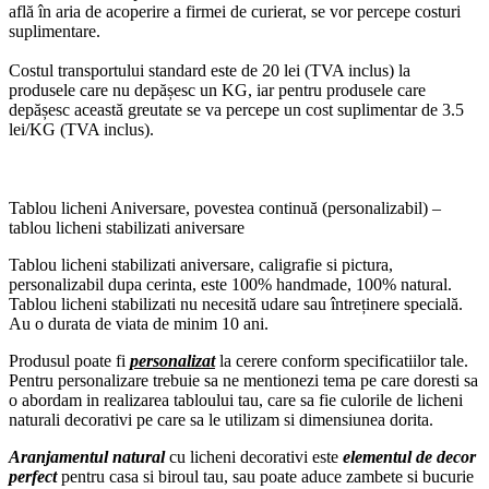
află în aria de acoperire a firmei de curierat, se vor percepe costuri
suplimentare.
Costul transportului standard este de 20 lei (TVA inclus) la
produsele care nu depășesc un KG, iar pentru produsele care
depășesc această greutate se va percepe un cost suplimentar de 3.5
lei/KG (TVA inclus).
Tablou licheni Aniversare, povestea continuă (personalizabil) –
tablou licheni stabilizati aniversare
Tablou licheni stabilizati aniversare, caligrafie si pictura,
personalizabil dupa cerinta, este 100% handmade, 100% natural.
Tablou licheni stabilizati nu necesită udare sau întreținere specială.
Au o durata de viata de minim 10 ani.
Produsul poate fi
personalizat
la cerere conform specificatiilor tale.
Pentru personalizare trebuie sa ne mentionezi tema pe care doresti sa
o abordam in realizarea tabloului tau, care sa fie culorile de licheni
naturali decorativi pe care sa le utilizam si dimensiunea dorita.
Aranjamentul natural
cu licheni decorativi este
elementul de decor
perfect
pentru casa si biroul tau, sau poate aduce zambete si bucurie