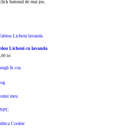
 click butonul de mai jos.
blou Licheni cu lavanda
9,00
lei
augă în coș
log
ontul meu
NPC
litica Cookie