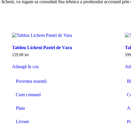
re licheni, va rugam sa consultati fisa tehnica a produsului accesand prin
Tablou Licheni Pastel de Vara
Ta
129,00
lei
59
Adaugă în coș
Ad
Povestea noastră
B
Cum comand
C
Plata
A
Livrare
Po