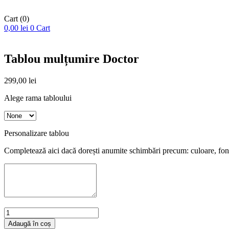
Cart
(0)
0,00
lei
0
Cart
Tablou mulțumire Doctor
299,00
lei
Alege rama tabloului
Personalizare tablou
Completează aici dacă dorești anumite schimbări precum: culoare, font
Cantitate
Tablou
Adaugă în coș