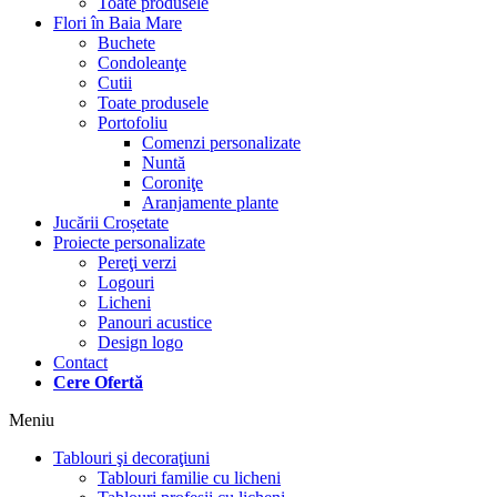
Toate produsele
Flori în Baia Mare
Buchete
Condoleanţe
Cutii
Toate produsele
Portofoliu
Comenzi personalizate
Nuntă
Coroniţe
Aranjamente plante
Jucării Croșetate
Proiecte personalizate
Pereţi verzi
Logouri
Licheni
Panouri acustice
Design logo
Contact
Cere Ofertă
Meniu
Tablouri şi decoraţiuni
Tablouri familie cu licheni