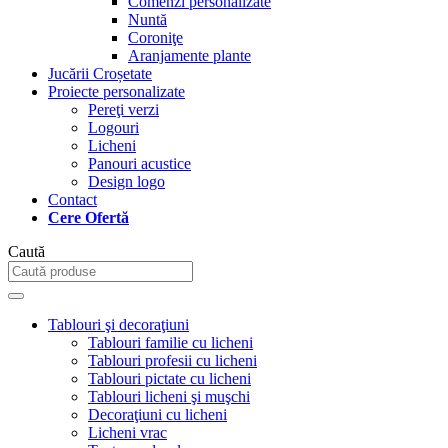
Comenzi personalizate
Nuntă
Coroniţe
Aranjamente plante
Jucării Croșetate
Proiecte personalizate
Pereţi verzi
Logouri
Licheni
Panouri acustice
Design logo
Contact
Cere Ofertă
Caută
Tablouri şi decoraţiuni
Tablouri familie cu licheni
Tablouri profesii cu licheni
Tablouri pictate cu licheni
Tablouri licheni şi muşchi
Decoraţiuni cu licheni
Licheni vrac