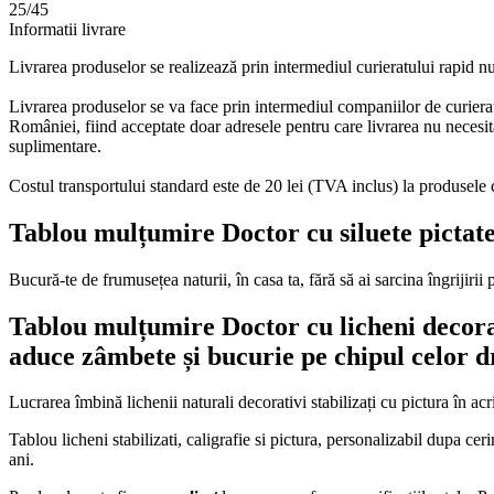
mulțumire
25/45
Doctor
Informatii livrare
Livrarea produselor se realizează prin intermediul curieratului rapid 
Livrarea produselor se va face prin intermediul companiilor de curierat
României, fiind acceptate doar adresele pentru care livrarea nu necesită
suplimentare.
Costul transportului standard este de 20 lei (TVA inclus) la produsel
Tablou mulțumire Doctor
cu siluete pictate
Bucură-te de frumusețea naturii, în casa ta, fără să ai sarcina îngrijirii p
Tablou mulțumire Doctor
cu licheni decora
aduce zâmbete și bucurie pe chipul celor d
Lucrarea îmbină lichenii naturali decorativi stabilizați cu pictura în acri
Tablou licheni stabilizati, caligrafie si pictura, personalizabil dupa 
ani.