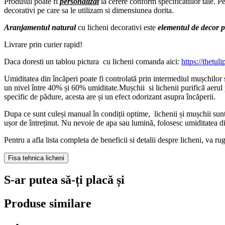
Produsul poate fi
personalizat
la cerere conform specificatiilor tale. P
decorativi pe care sa le utilizam si dimensiunea dorita.
Aranjamentul natural
cu licheni decorativi este
elementul de decor p
Livrare prin curier rapid!
Daca doresti un tablou pictura cu licheni comanda aici:
https://thetul
Umiditatea din încăperi poate fi controlată prin intermediul mușchilor s
un nivel între 40% și 60% umiditate.Mușchii si lichenii purifică aerul 
specific de pădure, acesta are și un efect odorizant asupra încăperii.
Dupa ce sunt culeși manual în condiții optime, lichenii și mușchii sunt c
ușor de întreținut. Nu nevoie de apa sau lumină, folosesc umiditatea din
Pentru a afla lista completa de beneficii si detalii despre licheni, va r
Fisa tehnica licheni
S-ar putea să-ți placă și
Produse similare