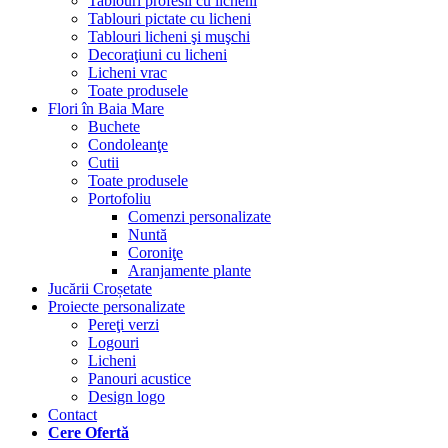
Tablouri profesii cu licheni
Tablouri pictate cu licheni
Tablouri licheni şi muşchi
Decoraţiuni cu licheni
Licheni vrac
Toate produsele
Flori în Baia Mare
Buchete
Condoleanţe
Cutii
Toate produsele
Portofoliu
Comenzi personalizate
Nuntă
Coroniţe
Aranjamente plante
Jucării Croșetate
Proiecte personalizate
Pereţi verzi
Logouri
Licheni
Panouri acustice
Design logo
Contact
Cere Ofertă