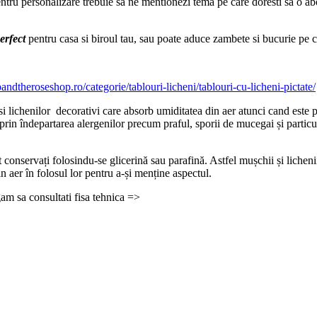
entru personalizare trebuie sa ne mentionezi tema pe care doresti sa o abor
erfect
pentru casa si biroul tau, sau poate aduce zambete si bucurie pe c
ipandtheroseshop.ro/categorie/tablouri-licheni/tablouri-cu-licheni-pictate/
i lichenilor decorativi care absorb umiditatea din aer atunci cand este pr
prin îndepartarea alergenilor precum praful, sporii de mucegai și partic
onservați folosindu-se glicerină sau parafină. Astfel mușchii și lichenii s
 aer în folosul lor pentru a-și menține aspectul.
ugam sa consultati fisa tehnica =>