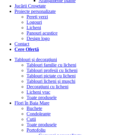
Aranjamente plante
Jucării Croșetate
Proiecte personalizate
Pereţi verzi
Logouri
Licheni
Panouri acustice
Design logo
Contact
Cere Ofertă
Tablouri şi decoraţiuni
Tablouri familie cu licheni
Tablouri profesii cu licheni
Tablouri pictate cu licheni
Tablouri licheni şi muşchi
Decoraţiuni cu licheni
Licheni vrac
Toate produsele
Flori în Baia Mare
Buchete
Condoleanţe
Cutii
Toate produsele
Portofoliu