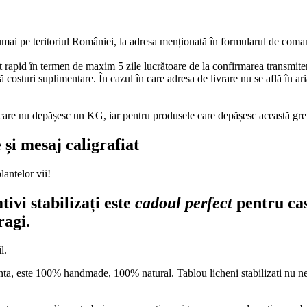
numai pe teritoriul României, la adresa menționată în formularul de com
 rapid în termen de maxim 5 zile lucrătoare de la confirmarea transmiteri
 costuri suplimentare. În cazul în care adresa de livrare nu se află în ari
e care nu depășesc un KG, iar pentru produsele care depășesc această gr
 și mesaj caligrafiat
lantelor vii!
tivi stabilizați este
cadoul perfect
pentru ca
ragi.
l.
cerinta, este 100% handmade, 100% natural. Tablou licheni stabilizati nu n