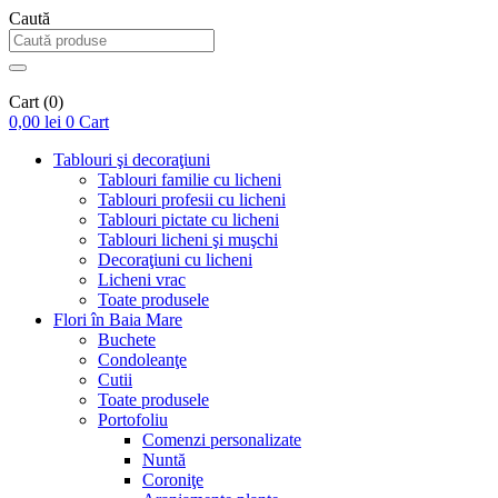
Caută
Cart
(0)
0,00
lei
0
Cart
Tablouri şi decoraţiuni
Tablouri familie cu licheni
Tablouri profesii cu licheni
Tablouri pictate cu licheni
Tablouri licheni şi muşchi
Decoraţiuni cu licheni
Licheni vrac
Toate produsele
Flori în Baia Mare
Buchete
Condoleanţe
Cutii
Toate produsele
Portofoliu
Comenzi personalizate
Nuntă
Coroniţe