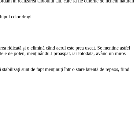
dam in realizarea tabloului tau, care sa fie culorile de licheni naturali
hipul celor dragi.
ea ridicată și o elimină când aerul este prea uscat. Se mentine astfel
ulele de polen, menținându-l proaspăt, iar totodată, având un miros
tabilizați sunt de fapt menținuți într-o stare latentă de repaos, fiind