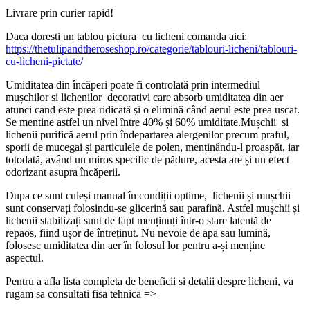
Livrare prin curier rapid!
Daca doresti un tablou pictura cu licheni comanda aici:
https://thetulipandtheroseshop.ro/categorie/tablouri-licheni/tablouri-
cu-licheni-pictate/
Umiditatea din încăperi poate fi controlată prin intermediul
mușchilor si lichenilor decorativi care absorb umiditatea din aer
atunci cand este prea ridicată și o elimină când aerul este prea uscat.
Se mentine astfel un nivel între 40% și 60% umiditate.Mușchii si
lichenii purifică aerul prin îndepartarea alergenilor precum praful,
sporii de mucegai și particulele de polen, menținându-l proaspăt, iar
totodată, având un miros specific de pădure, acesta are și un efect
odorizant asupra încăperii.
Dupa ce sunt culeși manual în condiții optime, lichenii și mușchii
sunt conservați folosindu-se glicerină sau parafină. Astfel mușchii și
lichenii stabilizați sunt de fapt menținuți într-o stare latentă de
repaos, fiind ușor de întreținut. Nu nevoie de apa sau lumină,
folosesc umiditatea din aer în folosul lor pentru a-și menține
aspectul.
Pentru a afla lista completa de beneficii si detalii despre licheni, va
rugam sa consultati fisa tehnica =>