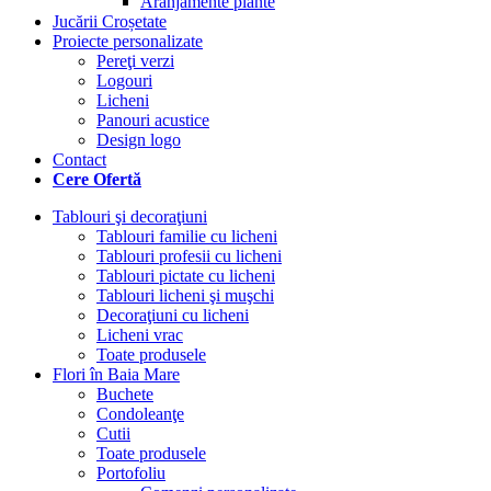
Aranjamente plante
Jucării Croșetate
Proiecte personalizate
Pereţi verzi
Logouri
Licheni
Panouri acustice
Design logo
Contact
Cere Ofertă
Tablouri şi decoraţiuni
Tablouri familie cu licheni
Tablouri profesii cu licheni
Tablouri pictate cu licheni
Tablouri licheni şi muşchi
Decoraţiuni cu licheni
Licheni vrac
Toate produsele
Flori în Baia Mare
Buchete
Condoleanţe
Cutii
Toate produsele
Portofoliu