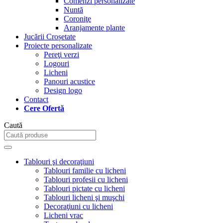
Comenzi personalizate
Nuntă
Coroniţe
Aranjamente plante
Jucării Croșetate
Proiecte personalizate
Pereţi verzi
Logouri
Licheni
Panouri acustice
Design logo
Contact
Cere Ofertă
Caută
Tablouri şi decoraţiuni
Tablouri familie cu licheni
Tablouri profesii cu licheni
Tablouri pictate cu licheni
Tablouri licheni şi muşchi
Decoraţiuni cu licheni
Licheni vrac