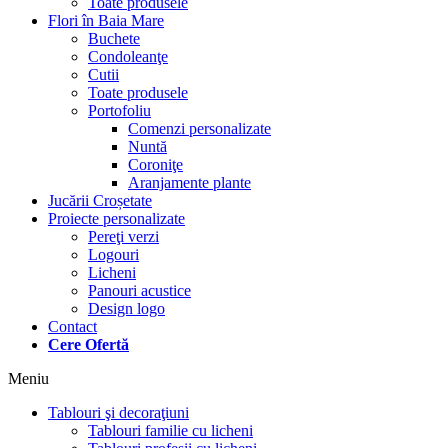
Toate produsele
Flori în Baia Mare
Buchete
Condoleanţe
Cutii
Toate produsele
Portofoliu
Comenzi personalizate
Nuntă
Coroniţe
Aranjamente plante
Jucării Croșetate
Proiecte personalizate
Pereţi verzi
Logouri
Licheni
Panouri acustice
Design logo
Contact
Cere Ofertă
Meniu
Tablouri şi decoraţiuni
Tablouri familie cu licheni