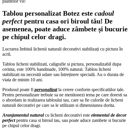
plantelor vii!
Tablou personalizat Botez
este
cadoul
perfect
pentru casa ori biroul tău! De
asemenea, poate aduce zâmbete și bucurie
pe chipul celor dragi.
Lucrarea îmbină lichenii naturali decorativi stabilizați cu pictura în
acril.
Tablou licheni stabilizati, caligrafie si pictura, personalizabil dupa
cerinta, este 100% handmade, 100% natural. Tablou licheni
stabilizati nu necesită udare sau întreținere specială. Au o durata de
viata de minim 10 ani.
Produsul poate fi
personalizat
la cerere conform specificatiilor tale.
Pentru personalizare trebuie sa ne mentionezi tema pe care doresti sa
o abordam in realizarea tabloului tau, care sa fie culorile de licheni
naturali decorativi pe care sa le utilizam si dimensiunea dorita.
Aranjamentul natural
cu licheni decorativi este
elementul de decor
perfect
pentru casa si biroul tau, sau poate aduce zambete si bucurie
pe chipul celor dragi.