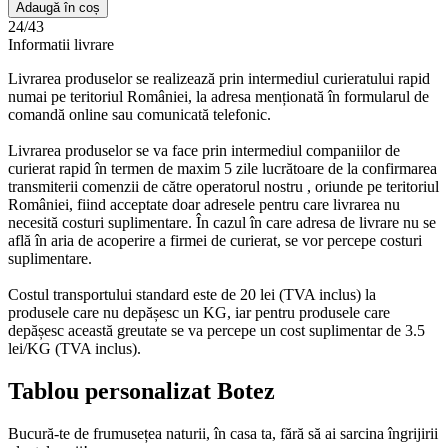
Tablou
Adaugă în coș
personalizat
24/43
Botez
Informatii livrare
Livrarea produselor se realizează prin intermediul curieratului rapid
numai pe teritoriul României, la adresa menționată în formularul de
comandă online sau comunicată telefonic.
Livrarea produselor se va face prin intermediul companiilor de
curierat rapid în termen de maxim 5 zile lucrătoare de la confirmarea
transmiterii comenzii de către operatorul nostru , oriunde pe teritoriul
României, fiind acceptate doar adresele pentru care livrarea nu
necesită costuri suplimentare. În cazul în care adresa de livrare nu se
află în aria de acoperire a firmei de curierat, se vor percepe costuri
suplimentare.
Costul transportului standard este de 20 lei (TVA inclus) la
produsele care nu depășesc un KG, iar pentru produsele care
depășesc această greutate se va percepe un cost suplimentar de 3.5
lei/KG (TVA inclus).
Tablou personalizat Botez
Bucură-te de frumusețea naturii, în casa ta, fără să ai sarcina îngrijirii