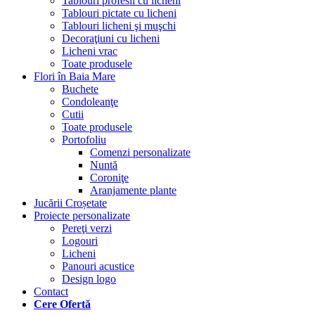
Tablouri profesii cu licheni
Tablouri pictate cu licheni
Tablouri licheni şi muşchi
Decoraţiuni cu licheni
Licheni vrac
Toate produsele
Flori în Baia Mare
Buchete
Condoleanţe
Cutii
Toate produsele
Portofoliu
Comenzi personalizate
Nuntă
Coroniţe
Aranjamente plante
Jucării Croșetate
Proiecte personalizate
Pereţi verzi
Logouri
Licheni
Panouri acustice
Design logo
Contact
Cere Ofertă