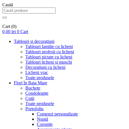
Caută
Cart
(0)
0,00
lei
0
Cart
Tablouri şi decoraţiuni
Tablouri familie cu licheni
Tablouri profesii cu licheni
Tablouri pictate cu licheni
Tablouri licheni şi muşchi
Decoraţiuni cu licheni
Licheni vrac
Toate produsele
Flori în Baia Mare
Buchete
Condoleanţe
Cutii
Toate produsele
Portofoliu
Comenzi personalizate
Nuntă
Coroniţe