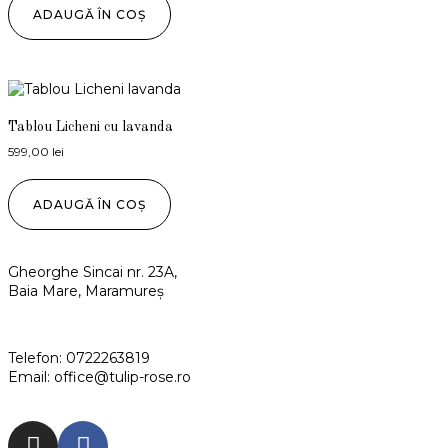
ADAUGĂ ÎN COȘ
Tablou Licheni cu lavanda
599,00
lei
ADAUGĂ ÎN COȘ
Gheorghe Sincai nr. 23A,
Baia Mare, Maramureș
Telefon:
0722263819
Email:
office@tulip-rose.ro