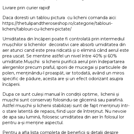
Livrare prin curier rapid!
Daca doresti un tablou pictura cu licheni comanda aici:
https://thetulipandtheroseshop.ro/categorie/tablouri-
licheni/tablouri-cu-licheni-pictate/
Umiditatea din încăperi poate fi controlată prin intermediul
mușchilor si lichenilor decorativi care absorb umiditatea din
aer atunci cand este prea ridicată și o elimină când aerul este
prea uscat. Se mentine astfel un nivel între 40% și 60%
umiditate.Mușchii si lichenii purifică aerul prin îndepartarea
alergenilor precum praful, sporii de mucegai și particulele de
polen, menținându-l proaspăt, iar totodată, având un miros
specific de pădure, acesta are și un efect odorizant asupra
încăperii.
Dupa ce sunt culeși manual în condiții optime, lichenii și
mușchii sunt conservați folosindu-se glicerină sau parafină.
Astfel mușchii și lichenii stabilizați sunt de fapt menținuți într-
o stare latentă de repaos, fiind ușor de întreținut. Nu nevoie
de apa sau lumină, folosesc umiditatea din aer în folosul lor
pentru a-și menține aspectul.
Pentru a afla lista completa de beneficii si detalii despre