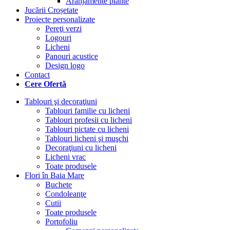
Aranjamente plante
Jucării Croșetate
Proiecte personalizate
Pereţi verzi
Logouri
Licheni
Panouri acustice
Design logo
Contact
Cere Ofertă
Tablouri şi decoraţiuni
Tablouri familie cu licheni
Tablouri profesii cu licheni
Tablouri pictate cu licheni
Tablouri licheni şi muşchi
Decoraţiuni cu licheni
Licheni vrac
Toate produsele
Flori în Baia Mare
Buchete
Condoleanţe
Cutii
Toate produsele
Portofoliu