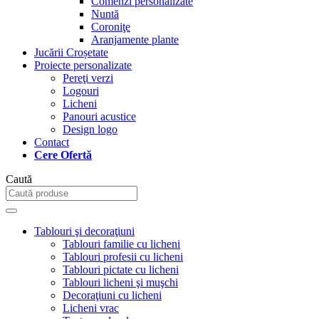
Comenzi personalizate
Nuntă
Coroniţe
Aranjamente plante
Jucării Croșetate
Proiecte personalizate
Pereţi verzi
Logouri
Licheni
Panouri acustice
Design logo
Contact
Cere Ofertă
Caută
Tablouri şi decoraţiuni
Tablouri familie cu licheni
Tablouri profesii cu licheni
Tablouri pictate cu licheni
Tablouri licheni şi muşchi
Decoraţiuni cu licheni
Licheni vrac