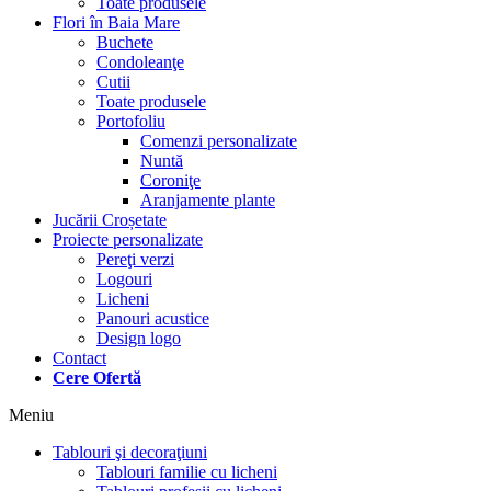
Toate produsele
Flori în Baia Mare
Buchete
Condoleanţe
Cutii
Toate produsele
Portofoliu
Comenzi personalizate
Nuntă
Coroniţe
Aranjamente plante
Jucării Croșetate
Proiecte personalizate
Pereţi verzi
Logouri
Licheni
Panouri acustice
Design logo
Contact
Cere Ofertă
Meniu
Tablouri şi decoraţiuni
Tablouri familie cu licheni