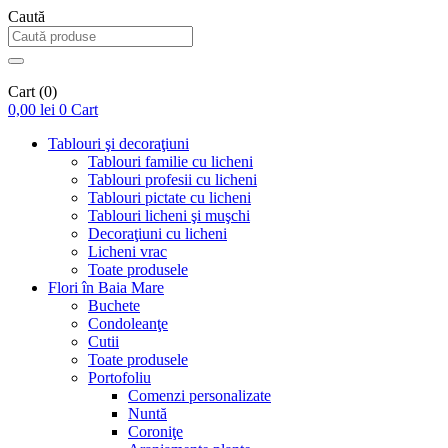
Caută
Cart
(0)
0,00
lei
0
Cart
Tablouri şi decoraţiuni
Tablouri familie cu licheni
Tablouri profesii cu licheni
Tablouri pictate cu licheni
Tablouri licheni şi muşchi
Decoraţiuni cu licheni
Licheni vrac
Toate produsele
Flori în Baia Mare
Buchete
Condoleanţe
Cutii
Toate produsele
Portofoliu
Comenzi personalizate
Nuntă
Coroniţe