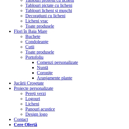
Tablouri profesii cu licheni
Tablouri pictate cu licheni
Tablouri licheni şi muşchi
Decoraţiuni cu licheni
Licheni vrac
Toate produsele
Flori în Baia Mare
Buchete
Condoleanţe
Cutii
Toate produsele
Portofoliu
Comenzi personalizate
Nuntă
Coroniţe
Aranjamente plante
Jucării Croșetate
Proiecte personalizate
Pereţi verzi
Logouri
Licheni
Panouri acustice
Design logo
Contact
Cere Ofertă