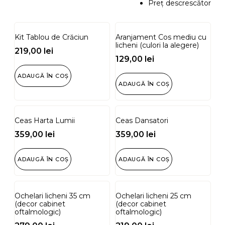
Preţ descrescător
Kit Tablou de Crăciun
Aranjament Cos mediu cu
licheni (culori la alegere)
219,00
lei
129,00
lei
ADAUGĂ ÎN COȘ
ADAUGĂ ÎN COȘ
Ceas Harta Lumii
Ceas Dansatori
359,00
lei
359,00
lei
ADAUGĂ ÎN COȘ
ADAUGĂ ÎN COȘ
Ochelari licheni 35 cm
Ochelari licheni 25 cm
(decor cabinet
(decor cabinet
oftalmologic)
oftalmologic)