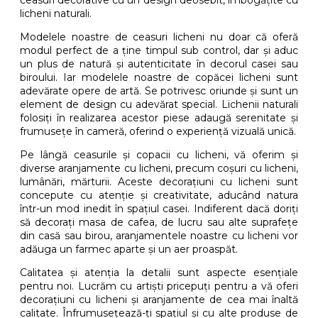
ceasuri decorative cu un design deosebit, îmbogățite cu
licheni naturali.
Modelele noastre de ceasuri licheni nu doar că oferă
modul perfect de a ține timpul sub control, dar și aduc
un plus de natură și autenticitate în decorul casei sau
biroului. Iar modelele noastre de copăcei licheni sunt
adevărate opere de artă. Se potrivesc oriunde și sunt un
element de design cu adevărat special. Lichenii naturali
folosiți în realizarea acestor piese adaugă serenitate și
frumusețe în cameră, oferind o experiență vizuală unică.
Pe lângă ceasurile și copacii cu licheni, vă oferim și
diverse aranjamente cu licheni, precum coșuri cu licheni,
lumânări, mărturii. Aceste decorațiuni cu licheni sunt
concepute cu atenție și creativitate, aducând natura
într-un mod inedit în spațiul casei. Indiferent dacă doriți
să decorați masa de cafea, de lucru sau alte suprafețe
din casă sau birou, aranjamentele noastre cu licheni vor
adăuga un farmec aparte și un aer proaspăt.
Calitatea și atenția la detalii sunt aspecte esențiale
pentru noi. Lucrăm cu artiști pricepuți pentru a vă oferi
decorațiuni cu lichen
i și aranjamente de cea mai înaltă
calitate.
Înfrumusețează-ți spațiul și cu alte produse de