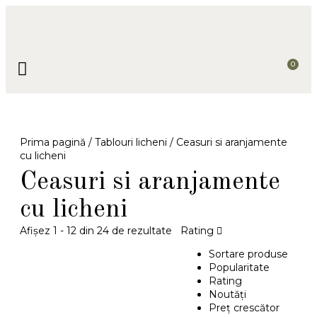
0
TABLOURI ŞI DECORAŢIUNI
FLORI ÎN BAIA MARE
JUCĂRII CROȘETATE
PROIECTE PERSONALIZATE
Prima pagină
/
Tablouri licheni
/ Ceasuri si aranjamente
cu licheni
Ceasuri si aranjamente
cu licheni
Afișez 1 - 12 din 24 de rezultate
Rating
Sortare produse
Popularitate
Rating
Noutăţi
Preţ crescător