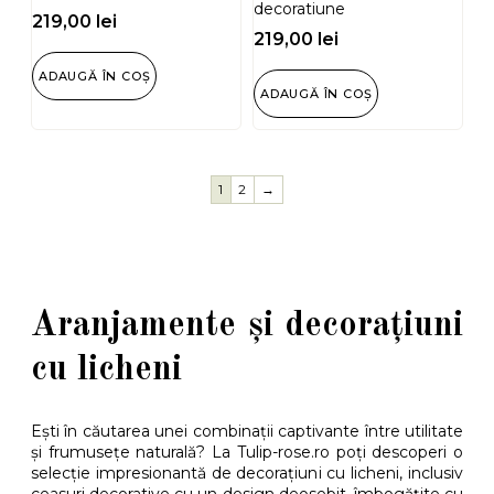
decoratiune
219,00
lei
219,00
lei
ADAUGĂ ÎN COȘ
ADAUGĂ ÎN COȘ
1
2
→
Aranjamente și decorațiuni
cu licheni
Ești în căutarea unei combinații captivante între utilitate
și frumusețe naturală? La Tulip-rose.ro poți descoperi o
selecție impresionantă de decorațiuni cu licheni, inclusiv