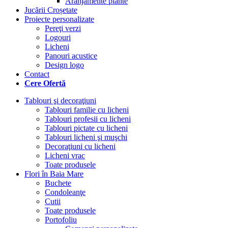
Aranjamente plante
Jucării Croșetate
Proiecte personalizate
Pereţi verzi
Logouri
Licheni
Panouri acustice
Design logo
Contact
Cere Ofertă
Tablouri şi decoraţiuni
Tablouri familie cu licheni
Tablouri profesii cu licheni
Tablouri pictate cu licheni
Tablouri licheni şi muşchi
Decoraţiuni cu licheni
Licheni vrac
Toate produsele
Flori în Baia Mare
Buchete
Condoleanţe
Cutii
Toate produsele
Portofoliu