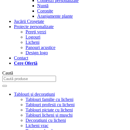
Comenzi personalizate
Nuntă
Coroniţe
Aranjamente plante
Jucării Croșetate
Proiecte personalizate
Pereţi verzi
Logouri
Licheni
Panouri acustice
Design logo
Contact
Cere Ofertă
Caută
Tablouri şi decoraţiuni
Tablouri familie cu licheni
Tablouri profesii cu licheni
Tablouri pictate cu licheni
Tablouri licheni şi muşchi
Decoraţiuni cu licheni
Licheni vrac