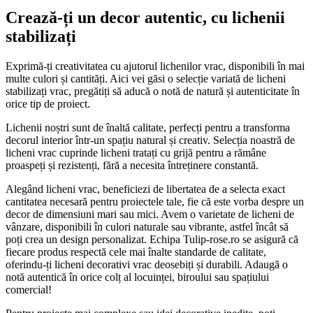
Crează-ți un decor autentic, cu lichenii
stabilizați
Exprimă-ți creativitatea cu ajutorul lichenilor vrac, disponibili în mai
multe culori și cantități. Aici vei găsi o selecție variată de licheni
stabilizați vrac, pregătiți să aducă o notă de natură și autenticitate în
orice tip de proiect.
Lichenii noștri sunt de înaltă calitate, perfecți pentru a transforma
decorul interior într-un spațiu natural și creativ. Selecția noastră de
licheni vrac cuprinde licheni tratați cu grijă pentru a rămâne
proaspeți și rezistenți, fără a necesita întreținere constantă.
Alegând licheni vrac, beneficiezi de libertatea de a selecta exact
cantitatea necesară pentru proiectele tale, fie că este vorba despre un
decor de dimensiuni mari sau mici. Avem o varietate de licheni de
vânzare, disponibili în culori naturale sau vibrante, astfel încât să
poți crea un design personalizat. Echipa Tulip-rose.ro se asigură că
fiecare produs respectă cele mai înalte standarde de calitate,
oferindu-ți licheni decorativi vrac deosebiți și durabili. Adaugă o
notă autentică în orice colț al locuinței, biroului sau spațiului
comercial!