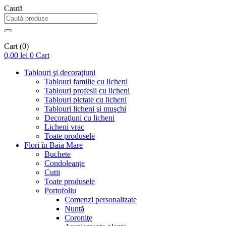
Caută
Cart
(0)
0,00
lei
0
Cart
Tablouri şi decoraţiuni
Tablouri familie cu licheni
Tablouri profesii cu licheni
Tablouri pictate cu licheni
Tablouri licheni şi muşchi
Decoraţiuni cu licheni
Licheni vrac
Toate produsele
Flori în Baia Mare
Buchete
Condoleanţe
Cutii
Toate produsele
Portofoliu
Comenzi personalizate
Nuntă
Coroniţe