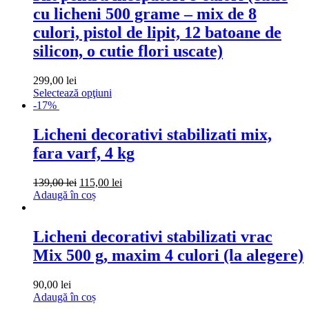
cu licheni 500 grame – mix de 8
culori, pistol de lipit, 12 batoane de
silicon, o cutie flori uscate)
299,00
lei
Selectează opţiuni
-17%
Licheni decorativi stabilizati mix,
fara varf, 4 kg
Prețul
Prețul
139,00
lei
115,00
lei
inițial
curent
Adaugă în coș
a
este:
fost:
115,00 lei.
139,00 lei.
Licheni decorativi stabilizati vrac
Mix 500 g, maxim 4 culori (la alegere)
90,00
lei
Adaugă în coș