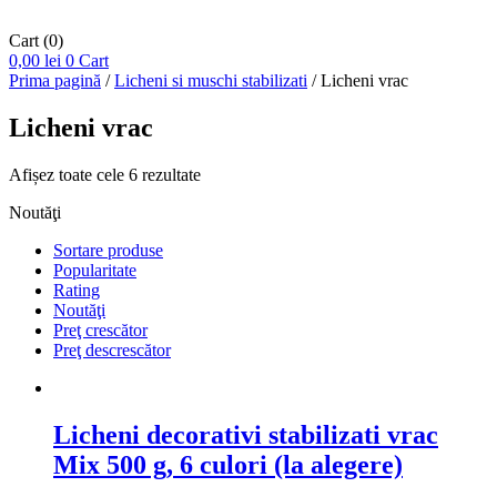
Cart
(0)
0,00
lei
0
Cart
Prima pagină
/
Licheni si muschi stabilizati
/ Licheni vrac
Licheni vrac
Sortat
Afișez toate cele 6 rezultate
după
Noutăţi
cele
mai
Sortare produse
recente
Popularitate
Rating
Noutăţi
Preţ crescător
Preţ descrescător
Licheni decorativi stabilizati vrac
Mix 500 g, 6 culori (la alegere)