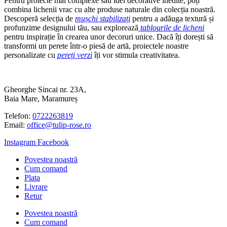
Pentru proiecte mai complexe sau idei decorative inedite, poți
combina lichenii vrac cu alte produse naturale din colecția noastră.
Descoperă selecția de
mușchi stabilizați
pentru a adăuga textură și
profunzime designului tău, sau explorează
tablourile de licheni
pentru inspirație în crearea unor decoruri unice. Dacă îți dorești să
transformi un perete într-o piesă de artă, proiectele noastre
personalizate cu
pereți verzi
îți vor stimula creativitatea.
Gheorghe Sincai nr. 23A,
Baia Mare, Maramureș
Telefon:
0722263819
Email:
office@tulip-rose.ro
Instagram
Facebook
Povestea noastră
Cum comand
Plata
Livrare
Retur
Povestea noastră
Cum comand