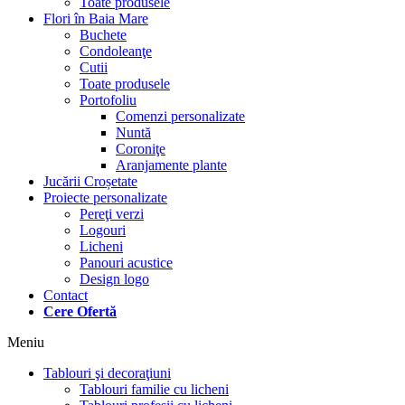
Toate produsele
Flori în Baia Mare
Buchete
Condoleanţe
Cutii
Toate produsele
Portofoliu
Comenzi personalizate
Nuntă
Coroniţe
Aranjamente plante
Jucării Croșetate
Proiecte personalizate
Pereţi verzi
Logouri
Licheni
Panouri acustice
Design logo
Contact
Cere Ofertă
Meniu
Tablouri şi decoraţiuni
Tablouri familie cu licheni