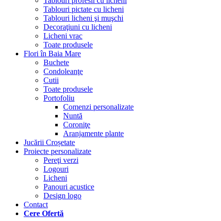
Tablouri profesii cu licheni
Tablouri pictate cu licheni
Tablouri licheni şi muşchi
Decoraţiuni cu licheni
Licheni vrac
Toate produsele
Flori în Baia Mare
Buchete
Condoleanţe
Cutii
Toate produsele
Portofoliu
Comenzi personalizate
Nuntă
Coroniţe
Aranjamente plante
Jucării Croșetate
Proiecte personalizate
Pereţi verzi
Logouri
Licheni
Panouri acustice
Design logo
Contact
Cere Ofertă