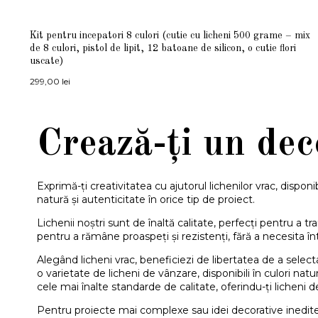
Kit pentru incepatori 8 culori (cutie cu licheni 500 grame – mix
de 8 culori, pistol de lipit, 12 batoane de silicon, o cutie flori
uscate)
299,00
lei
Crează-ți un deco
Exprimă-ți creativitatea cu ajutorul lichenilor vrac, disponib
natură și autenticitate în orice tip de proiect.
Lichenii noștri sunt de înaltă calitate, perfecți pentru a tr
pentru a rămâne proaspeți și rezistenți, fără a necesita î
Alegând licheni vrac, beneficiezi de libertatea de a sele
o varietate de licheni de vânzare, disponibili în culori nat
cele mai înalte standarde de calitate, oferindu-ți licheni de
Pentru proiecte mai complexe sau idei decorative inedite,