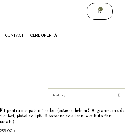
0
CONTACT
CERE OFERTĂ
Rating
Kit pentru incepatori 4 culori (cutie cu licheni 500 grame, mix de
4 culori, pistol de lipit, 6 batoane de silicon, o cutiuta flori
uscate)
239,00
lei