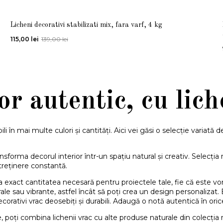
Licheni decorativi stabilizati mix, fara varf, 4 kg
115,00
lei
139,00
lei
r autentic, cu liche
ili în mai multe culori și cantități. Aici vei găsi o selecție variată 
ansforma decorul interior într-un spațiu natural și creativ. Selecția 
ntreținere constantă.
cta exact cantitatea necesară pentru proiectele tale, fie că este
urale sau vibrante, astfel încât să poți crea un design personalizat
corativi vrac deosebiți și durabili. Adaugă o notă autentică în orice 
 poți combina lichenii vrac cu alte produse naturale din colecția