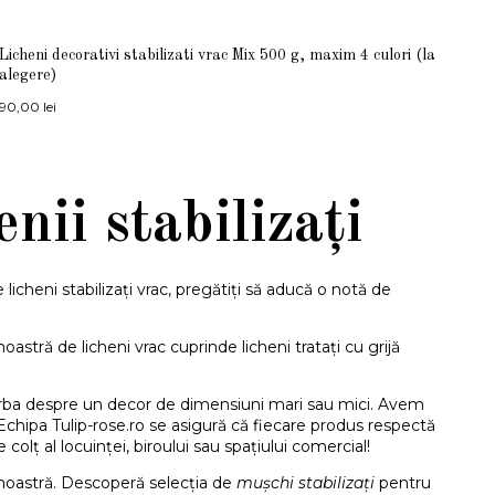
Licheni decorativi stabilizati vrac Mix 500 g, maxim 4 culori (la
alegere)
90,00
lei
nii stabilizați
de licheni stabilizați vrac, pregătiți să aducă o notă de
noastră de licheni vrac cuprinde licheni tratați cu grijă
 vorba despre un decor de dimensiuni mari sau mici. Avem
. Echipa Tulip-rose.ro se asigură că fiecare produs respectă
colț al locuinței, biroului sau spațiului comercial!
 noastră. Descoperă selecția de
mușchi stabilizați
pentru