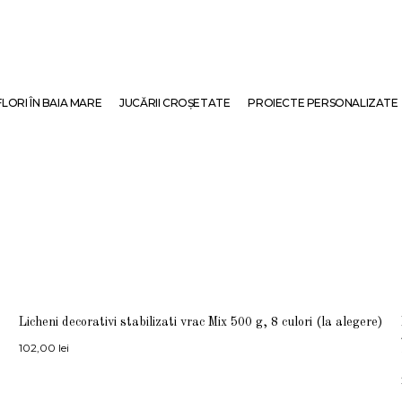
FLORI ÎN BAIA MARE
JUCĂRII CROȘETATE
PROIECTE PERSONALIZATE
Licheni decorativi stabilizati vrac Mix 500 g, 8 culori (la alegere)
102,00
lei