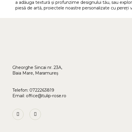
a adăuga textură și profunzime designului tău, sau explo
piesă de artă, proiectele noastre personalizate cu
pereți 
Gheorghe Sincai nr. 23A,
Baia Mare, Maramureș
Telefon:
0722263819
Email:
office@tulip-rose.ro