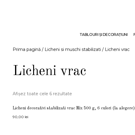
TABLOURI ŞI DECORAŢIUNI
Prima pagină
/
Licheni si muschi stabilizati
/ Licheni vrac
Licheni vrac
Afișez toate cele 6 rezultate
Licheni decorativi stabilizati vrac Mix 500 g, 6 culori (la alegere)
90,00
lei